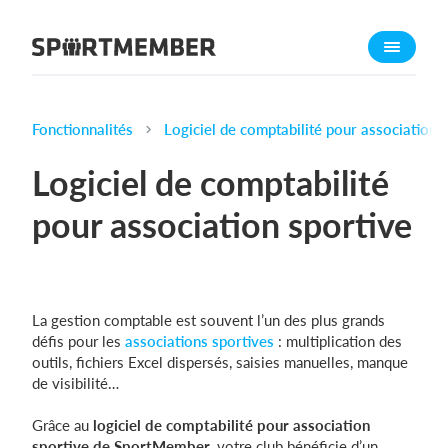
À propos de SportMember
Qui sommes-nous ?
L'équipe SportMember
Fonctionnalités
Logiciel de comptabilité pour association 
Carrière
Logiciel de comptabilité
Fonctionnalités
pour association sportive
Calendrier sportif
Collecte de cotisations
Module de site Web
La gestion comptable est souvent l’un des plus grands
Application sportive
défis pour les
associations sportives
: multiplication des
Boutique en ligne
outils, fichiers Excel dispersés, saisies manuelles, manque
de visibilité…
Combien ça coûte ?
Grâce au
logiciel de comptabilité pour association
Français
sportive de SportMember
, votre club bénéficie d’un