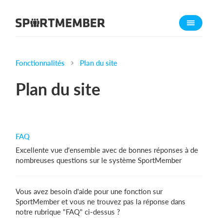
À propos de SportMember
Qui sommes-nous ?
L'équipe SportMember
Fonctionnalités
Plan du site
Carrière
Plan du site
Fonctionnalités
Calendrier sportif
Collecte de cotisations
FAQ
Module de site Web
Excellente vue d'ensemble avec de bonnes réponses à de
Application sportive
nombreuses questions sur le système SportMember
Boutique en ligne
Vous avez besoin d'aide pour une fonction sur
Combien ça coûte ?
SportMember et vous ne trouvez pas la réponse dans
notre rubrique "FAQ" ci-dessus ?
Français