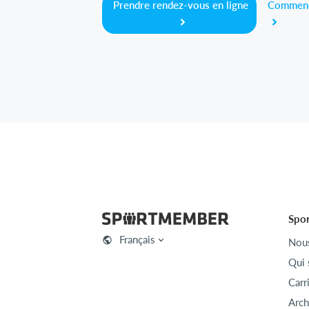
Prendre rendez-vous en ligne
Commenc
Spo
Français
Nous
Qui
Carr
Arch