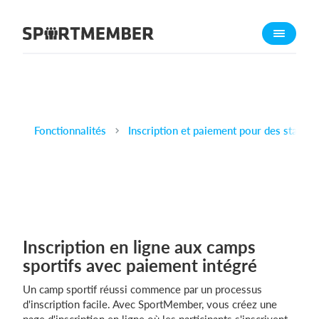
À propos de SportMember
Qui sommes-nous ?
L'équipe SportMember
Carrière
Fonctionnalités
Inscription et paiement pour des stages 
Fonctionnalités
Calendrier sportif
Collecte de cotisations
Module de site Web
Application sportive
Inscription en ligne aux camps
Boutique en ligne
sportifs avec paiement intégré
Un camp sportif réussi commence par un processus
Combien ça coûte ?
d'inscription facile. Avec SportMember, vous créez une
Français