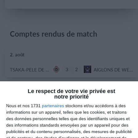
Se connecter
Comptes rendus de match
2. août
3
2
TSAKA-PELE DE DOLISIE
AIGLONS DE WEWAS
Le respect de votre vie privée est
26. juillet
notre priorité
Nous et nos 1731
partenaires
stockons et/ou accédons à des
1
1
Joga Burrito FC
Ahaha 2
informations sur un appareil, telles que les cookies, et traitons
des données personnelles telles que des identifiants uniques et
0
1
TSAKA-PELE DE DOLISIE
BANA SAINT PAUL
des informations standards envoyées par un appareil pour des
publicités et du contenu personnalisés, des mesures de publicité
et de contenu, des études d'audience et le développement de