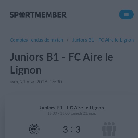
À propos de SportMember
Qui sommes-nous ?
L'équipe SportMember
Comptes rendus de match
Juniors B1 - FC Aire le Lignon
Carrière
Juniors B1 - FC Aire le
Fonctionnalités
Lignon
Calendrier sportif
Collecte de cotisations
sam, 21 mar. 2026, 16:30
Module de site Web
Application sportive
Juniors B1 - FC Aire le Lignon
Boutique en ligne
16:30 - 18:00 samedi 21. mar.
:
3
3
Combien ça coûte ?
Français