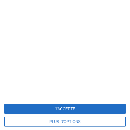
2
1
Equaltryo
Seagull (KOTA)
14. juin
2
0
JEUNESSE SPORTIVE DE MANGANDZI
TSAKA-PELE DE DOLISIE
5
2
FC Danaik
Invictos
7. juin
0
0
Adversaire
4ème ligue
2
1
TSAKA-PELE DE DOLISIE
GROUPE CHRÉTIENS
J'ACCEPTE
PLUS D'OPTIONS
Suivant