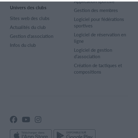
Application sportive
Univers des clubs
Gestion des membres
Sites web des clubs
Logiciel pour fédérations
sportives
Actualités du club
Logiciel de réservation en
Gestion d'association
ligne
Infos du club
Logiciel de gestion
d’association
Création de tactiques et
compositions