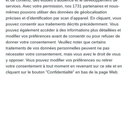
services.
Avec votre permission, nos 1731 partenaires et nous-
24. juillet
mêmes pouvons utiliser des données de géolocalisation
précises et d’identification par scan d'appareil. En cliquant, vous
7
13
FC Vittoria
Fedasil SPA
pouvez consentir aux traitements décrits précédemment. Vous
pouvez également accéder à des informations plus détaillées et
modifier vos préférences avant de consentir ou pour refuser de
1
1
Joga Burrito FC
Ahaha
donner votre consentement.
Veuillez noter que certains
traitements de vos données personnelles peuvent ne pas
nécessiter votre consentement, mais vous avez le droit de vous
19. juillet
y opposer. Vous pouvez modifier vos préférences ou retirer
votre consentement à tout moment en revenant sur ce site et en
cliquant sur le bouton "Confidentialité" en bas de la page Web.
2
2
TSAKA-PELE DE DOLISIE
LES VÉTÉRANS
13. juillet
11
15
FC Vittoria
Fedasil