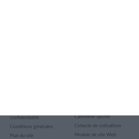
Français
SportMember
Aide
Nous contacter
FAQ
Qui sommes-nous ?
Règles des sports
Carrière
Fonctionnalités
Archives d'articles
principales
Politique de
Calendrier sportif
confidentialité
Collecte de cotisations
Conditions générales
Module de site Web
Plan du site