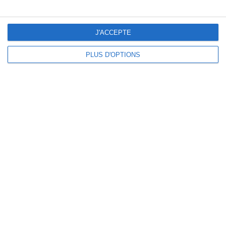
J'ACCEPTE
PLUS D'OPTIONS
Prêt à commencer ?
Découvrez SportMember ou créez un compte
dès maintenant pour commencer la gestion
sportive de votre club ou association. Et si
besoin, contactez-nous, on sera ravis de vous
aider à démarrer !
Prendre rendez-vous en ligne
Commencer gratuitement