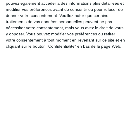
0
3
UFOLEP
ESCA
pouvez également accéder à des informations plus détaillées et
modifier vos préférences avant de consentir ou pour refuser de
donner votre consentement.
Veuillez noter que certains
traitements de vos données personnelles peuvent ne pas
1. juin
nécessiter votre consentement, mais vous avez le droit de vous
y opposer. Vous pouvez modifier vos préférences ou retirer
1
4
Asm
Sûreté publique 7
votre consentement à tout moment en revenant sur ce site et en
cliquant sur le bouton "Confidentialité" en bas de la page Web.
31. mai
0
0
4ème ligue
Adversaire
4
4
Juniors C1
CS Chênois
2
1
TSAKA-PELE DE DOLISIE
ABEILLES DE MANGANDZI
5
2
Sungura
Invictos