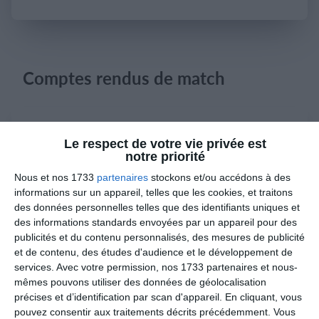
Se connecter
Comptes rendus de match
7. juin
Le respect de votre vie privée est
notre priorité
2
5
Corbehem
Foot Loisirs Senséen - FLS
Nous et nos 1733
partenaires
stockons et/ou accédons à des
informations sur un appareil, telles que les cookies, et traitons
3
0
Católica FC
Invictos
des données personnelles telles que des identifiants uniques et
des informations standards envoyées par un appareil pour des
2
3
SRDK 3
FC GRANGES
publicités et du contenu personnalisés, des mesures de publicité
et de contenu, des études d'audience et le développement de
services.
Avec votre permission, nos 1733 partenaires et nous-
mêmes pouvons utiliser des données de géolocalisation
3. juin
précises et d’identification par scan d'appareil. En cliquant, vous
pouvez consentir aux traitements décrits précédemment. Vous