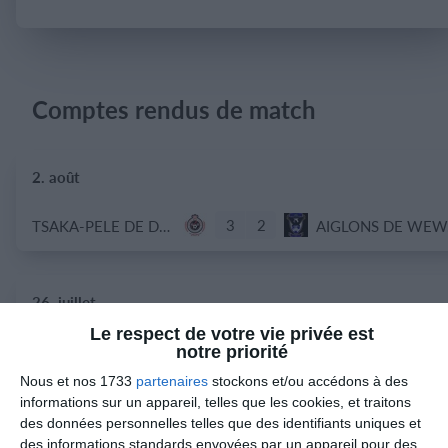
Se connecter
Comptes rendus de match
2. août
3
2
TSAKA-PELE DE DOLISIE
A
26. juillet
Le respect de votre vie privée est
1
1
Joga Burrito FC
Ahaha 2
notre priorité
Nous et nos 1733
partenaires
stockons et/ou accédons à des
0
1
TSAKA-PELE DE DOLISIE
BANA SAINT PAUL
informations sur un appareil, telles que les cookies, et traitons
des données personnelles telles que des identifiants uniques et
des informations standards envoyées par un appareil pour des