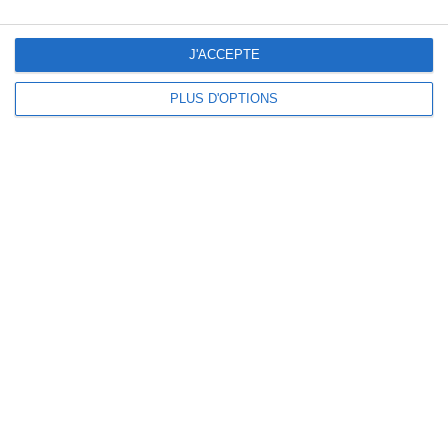
J'ACCEPTE
PLUS D'OPTIONS
Prêt à commencer ?
Découvrez SportMember ou créez un compte
dès maintenant pour commencer la gestion
sportive de votre club ou association. Et si
besoin, contactez-nous, on sera ravis de vous
aider à démarrer !
Prendre rendez-vous en ligne
Commencer gratuitement