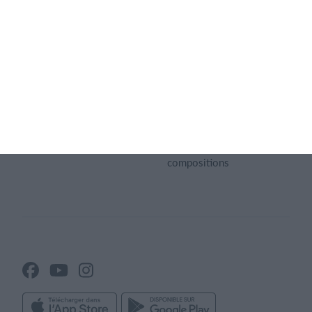
Application sportive
Univers des clubs
Gestion des membres
Sites web des clubs
Logiciel pour fédérations
sportives
Actualités du club
Logiciel de réservation en
Gestion d'association
ligne
Infos du club
Logiciel de gestion
d’association
Création de tactiques et
compositions