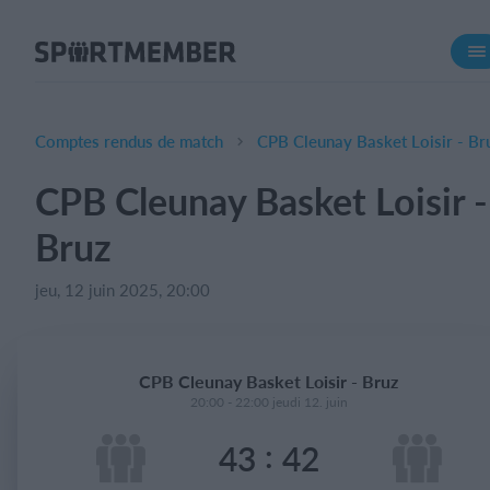
À propos de SportMember
Qui sommes-nous ?
L'équipe SportMember
Comptes rendus de match
CPB Cleunay Basket Loisir - Br
Carrière
CPB Cleunay Basket Loisir -
Fonctionnalités
Bruz
Calendrier sportif
Collecte de cotisations
jeu, 12 juin 2025, 20:00
Module de site Web
Application sportive
CPB Cleunay Basket Loisir - Bruz
Boutique en ligne
20:00 - 22:00 jeudi 12. juin
:
43
42
Combien ça coûte ?
Français