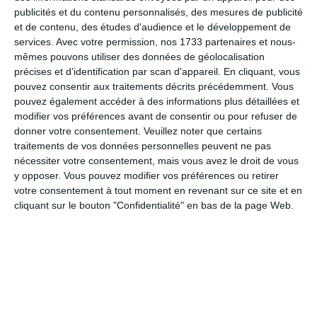
publicités et du contenu personnalisés, des mesures de publicité
24. juillet
et de contenu, des études d'audience et le développement de
services.
Avec votre permission, nos 1733 partenaires et nous-
7
13
FC Vittoria
Fedasil SPA
mêmes pouvons utiliser des données de géolocalisation
précises et d’identification par scan d'appareil. En cliquant, vous
pouvez consentir aux traitements décrits précédemment. Vous
1
1
Joga Burrito FC
Ahaha
pouvez également accéder à des informations plus détaillées et
modifier vos préférences avant de consentir ou pour refuser de
donner votre consentement.
Veuillez noter que certains
19. juillet
traitements de vos données personnelles peuvent ne pas
nécessiter votre consentement, mais vous avez le droit de vous
y opposer. Vous pouvez modifier vos préférences ou retirer
2
2
TSAKA-PELE DE DOLISIE
LES VÉTÉRANS
votre consentement à tout moment en revenant sur ce site et en
cliquant sur le bouton "Confidentialité" en bas de la page Web.
13. juillet
11
15
FC Vittoria
Fedasil