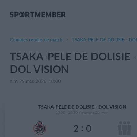
À propos de SportMember
Qui sommes-nous ?
L'équipe SportMember
Comptes rendus de match
TSAKA-PELE DE DOLISIE - DO
Carrière
TSAKA-PELE DE DOLISIE -
Fonctionnalités
DOL VISION
Calendrier sportif
Collecte de cotisations
dim, 29 mar. 2026, 10:00
Module de site Web
Application sportive
TSAKA-PELE DE DOLISIE - DOL VISION
Boutique en ligne
10:00 - 19:30 dimanche 29. mar.
:
2
0
Combien ça coûte ?
Français