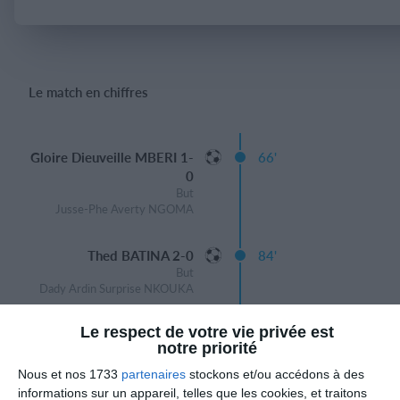
Se connecter
Le match en chiffres
Gloire Dieuveille MBERI 1-
66'
0
But
Jusse-Phe Averty NGOMA
Thed BATINA 2-0
84'
But
Dady Ardin Surprise NKOUKA
Le respect de votre vie privée est
notre priorité
Nous et nos 1733
partenaires
stockons et/ou accédons à des
Comptes rendus de match
informations sur un appareil, telles que les cookies, et traitons