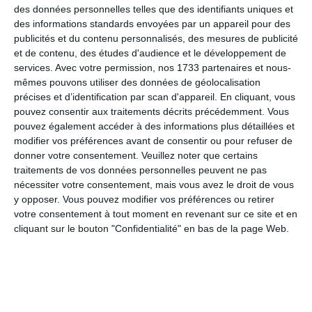
des données personnelles telles que des identifiants uniques et
des informations standards envoyées par un appareil pour des
publicités et du contenu personnalisés, des mesures de publicité
7. juin
et de contenu, des études d'audience et le développement de
services.
Avec votre permission, nos 1733 partenaires et nous-
0
0
Adversaire
4ème ligue
mêmes pouvons utiliser des données de géolocalisation
précises et d’identification par scan d'appareil. En cliquant, vous
2
1
TSAKA-PELE DE DOLISIE
GROUPE CHRÉT
pouvez consentir aux traitements décrits précédemment. Vous
pouvez également accéder à des informations plus détaillées et
modifier vos préférences avant de consentir ou pour refuser de
2
5
Corbehem
donner votre consentement.
Veuillez noter que certains
traitements de vos données personnelles peuvent ne pas
3
0
Católica FC
Invictos
nécessiter votre consentement, mais vous avez le droit de vous
y opposer. Vous pouvez modifier vos préférences ou retirer
votre consentement à tout moment en revenant sur ce site et en
2
3
SRDK 3
FC GRANGES
cliquant sur le bouton "Confidentialité" en bas de la page Web.
3. juin
0
3
UFOLEP
ESCA