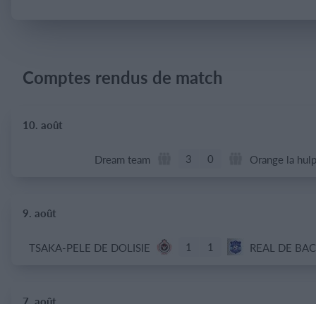
Se connecter
Comptes rendus de match
10. août
3
0
Dream team
Orange la hul
9. août
1
1
TSAKA-PELE DE DOLISIE
REAL DE BA
7. août