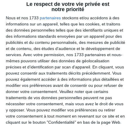
Le respect de votre vie privée est
1
1
ETIVAL CLAIREFONTAINE
FC GRANGES
notre priorité
Nous et nos 1733
partenaires
stockons et/ou accédons à des
informations sur un appareil, telles que les cookies, et traitons
2. août
des données personnelles telles que des identifiants uniques et
des informations standards envoyées par un appareil pour des
publicités et du contenu personnalisés, des mesures de publicité
1
1
FC GRANGES
Ramonchamp /
et de contenu, des études d'audience et le développement de
services.
Avec votre permission, nos 1733 partenaires et nous-
3
2
TSAKA-PELE DE DOLISIE
AIGLONS DE
mêmes pouvons utiliser des données de géolocalisation
précises et d’identification par scan d'appareil. En cliquant, vous
pouvez consentir aux traitements décrits précédemment. Vous
pouvez également accéder à des informations plus détaillées et
26. juillet
modifier vos préférences avant de consentir ou pour refuser de
donner votre consentement.
Veuillez noter que certains
1
1
Joga Burrito FC
Ahaha 2
traitements de vos données personnelles peuvent ne pas
nécessiter votre consentement, mais vous avez le droit de vous
y opposer. Vous pouvez modifier vos préférences ou retirer
0
1
TSAKA-PELE DE DOLISIE
BANA SAINT 
votre consentement à tout moment en revenant sur ce site et en
cliquant sur le bouton "Confidentialité" en bas de la page Web.