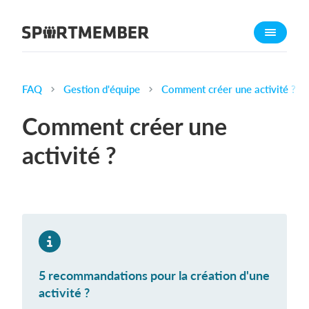
À propos de SportMember
Qui sommes-nous ?
L'équipe SportMember
FAQ
Gestion d'équipe
Comment créer une activité ?
Carrière
Comment créer une
Fonctionnalités
activité ?
Calendrier sportif
Collecte de cotisations
Module de site Web
Application sportive
Boutique en ligne
5 recommandations pour la création d'une
Combien ça coûte ?
activité ?
Français