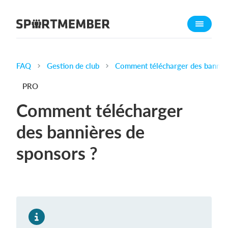
À propos de SportMember
Qui sommes-nous ?
L'équipe SportMember
FAQ
Gestion de club
Comment télécharger des bannièr
Carrière
PRO
Fonctionnalités
Comment télécharger
Calendrier sportif
des bannières de
Collecte de cotisations
sponsors ?
Module de site Web
Application sportive
Boutique en ligne
Combien ça coûte ?
Français