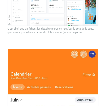
C'est ainsi que s'affichent les deux bannières en haut/sur le côté de la page,
que vous soyez administrateur de club, membre/joueur ou parent