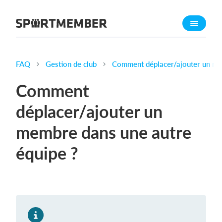
À propos de SportMember
Qui sommes-nous ?
L'équipe SportMember
FAQ
Gestion de club
Comment déplacer/ajouter un me
Carrière
Comment
Fonctionnalités
déplacer/ajouter un
Calendrier sportif
membre dans une autre
Collecte de cotisations
Module de site Web
équipe ?
Application sportive
Boutique en ligne
Combien ça coûte ?
Français