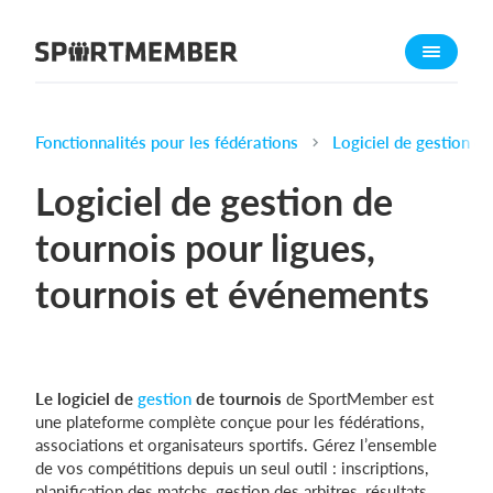
À propos de SportMember
Qui sommes-nous ?
L'équipe SportMember
Fonctionnalités pour les fédérations
Logiciel de gestion d
Carrière
Logiciel de gestion de
Fonctionnalités
tournois pour ligues,
Calendrier sportif
tournois et événements
Collecte de cotisations
Module de site Web
Application sportive
Boutique en ligne
Le logiciel de
gestion
de
tournois
de SportMember est
une plateforme complète conçue pour les fédérations,
associations et organisateurs sportifs. Gérez l’ensemble
Combien ça coûte ?
de vos compétitions depuis un seul outil : inscriptions,
Français
planification des matchs, gestion des arbitres, résultats,