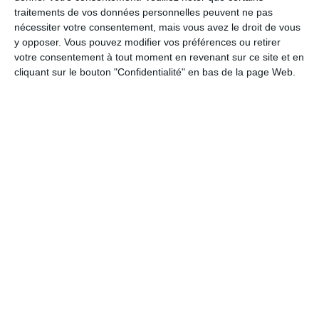
traitements de vos données personnelles peuvent ne pas
nécessiter votre consentement, mais vous avez le droit de vous
Comptes rendus de match
y opposer. Vous pouvez modifier vos préférences ou retirer
votre consentement à tout moment en revenant sur ce site et en
cliquant sur le bouton "Confidentialité" en bas de la page Web.
7. août
1
1
ETIVAL CLAIREFONTAINE
FC GRANGES
2. août
1
1
FC GRANGES
Ramonchamp / 
3
2
TSAKA-PELE DE DOLISIE
AIGLONS DE
26. juillet