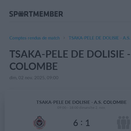
À propos de SportMember
Qui sommes-nous ?
L'équipe SportMember
Comptes rendus de match
TSAKA-PELE DE DOLISIE - A.
Carrière
TSAKA-PELE DE DOLISIE - 
Fonctionnalités
COLOMBE
Calendrier sportif
Collecte de cotisations
dim, 02 nov. 2025, 09:00
Module de site Web
Application sportive
TSAKA-PELE DE DOLISIE - A.S. COLOMBE
Boutique en ligne
09:00 - 18:00 dimanche 2. nov.
:
6
1
Combien ça coûte ?
Français