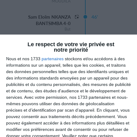
MOUDILA
Sam Eloïm NKANZA
46'
BANTSIMBA 4-0
But
Mi-temps
Le respect de votre vie privée est
notre priorité
Simplice NIEKELE Basil 5-0
74'
Nous et nos 1733
partenaires
stockons et/ou accédons à des
But
informations sur un appareil, telles que les cookies, et traitons
Coeurth BALOUTI
des données personnelles telles que des identifiants uniques et
des informations standards envoyées par un appareil pour des
81'
5-1
publicités et du contenu personnalisés, des mesures de publicité
But
et de contenu, des études d'audience et le développement de
services.
Avec votre permission, nos 1733 partenaires et nous-
mêmes pouvons utiliser des données de géolocalisation
Duvhel Suprême MBOUMBA
90'
précises et d’identification par scan d'appareil. En cliquant, vous
MOUDILA 6-1
pouvez consentir aux traitements décrits précédemment. Vous
But
pouvez également accéder à des informations plus détaillées et
modifier vos préférences avant de consentir ou pour refuser de
donner votre consentement.
Veuillez noter que certains