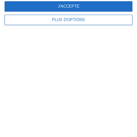
J'ACCEPTE
PLUS D'OPTIONS
Prêt à commencer ?
Découvrez SportMember ou créez un compte
dès maintenant pour commencer la gestion
sportive de votre club ou association. Et si
besoin, contactez-nous, on sera ravis de vous
aider à démarrer !
Prendre rendez-vous en ligne
Commencer gratuitement