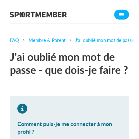
À propos de SportMember
Qui sommes-nous ?
L'équipe SportMember
FAQ
Membre & Parent
J'ai oublié mon mot de passe - 
Carrière
J'ai oublié mon mot de
Fonctionnalités
passe - que dois-je faire ?
Calendrier sportif
Collecte de cotisations
Module de site Web
Application sportive
Boutique en ligne
Comment puis-je me connecter à mon
Combien ça coûte ?
profil ?
Français