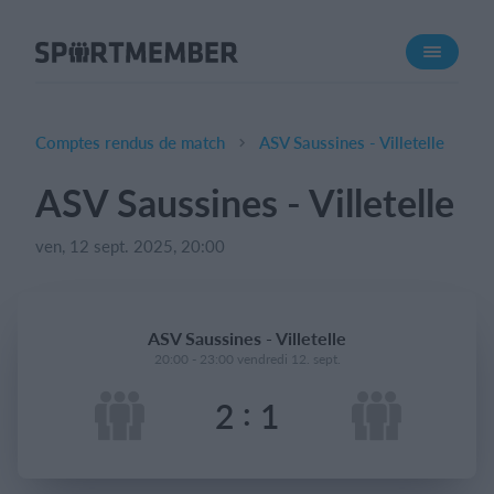
À propos de SportMember
Qui sommes-nous ?
L'équipe SportMember
Comptes rendus de match
ASV Saussines - Villetelle
Carrière
ASV Saussines - Villetelle
Fonctionnalités
ven, 12 sept. 2025, 20:00
Calendrier sportif
Collecte de cotisations
Module de site Web
ASV Saussines - Villetelle
Application sportive
20:00 - 23:00 vendredi 12. sept.
Boutique en ligne
:
2
1
Combien ça coûte ?
Français