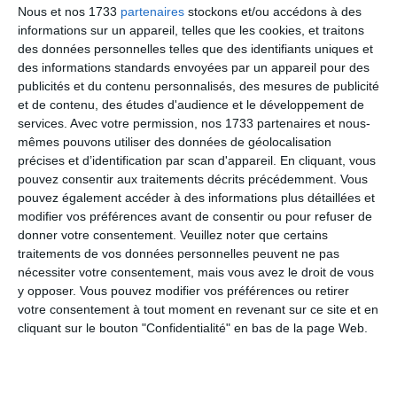
Nous et nos 1733
partenaires
stockons et/ou accédons à des
En deuxième mi temps c'est plus ouvert des deux côté.
informations sur un appareil, telles que les cookies, et traitons
Serait-ce la fatigue ou le changement tactique...🤔
des données personnelles telles que des identifiants uniques et
des informations standards envoyées par un appareil pour des
Quoi qu'il en soit villettele arrive à se créer une occasion
publicités et du contenu personnalisés, des mesures de publicité
et concrétise a la 65eme sur un débordement côté gauche.
et de contenu, des études d'audience et le développement de
services.
Avec votre permission, nos 1733 partenaires et nous-
Mais ça serait sans compter sur notre ténacité que de se
mêmes pouvons utiliser des données de géolocalisation
relâcher. Et sur un beau départ en profondeur de solo 5min
précises et d’identification par scan d'appareil. En cliquant, vous
plus tard, la passe arrive mais la défense est présente. Il
pouvez consentir aux traitements décrits précédemment. Vous
aura fallu une feinte de frappe, crochet...non un deuxième
pouvez également accéder à des informations plus détaillées et
crochet (deux hommes à terre) et une frappe sèche
modifier vos préférences avant de consentir ou pour refuser de
direction les filets pour reprendre l'avantage. (Nous
donner votre consentement.
Veuillez noter que certains
recherchons encore trois reins , sans doute enfouie dans
traitements de vos données personnelles peuvent ne pas
les pâquerettes).
nécessiter votre consentement, mais vous avez le droit de vous
y opposer. Vous pouvez modifier vos préférences ou retirer
Les dix dernières minutes solide nous permettent de...
votre consentement à tout moment en revenant sur ce site et en
attendez un joueur de villetelle s'écroule dans la surface.
cliquant sur le bouton "Confidentialité" en bas de la page Web.
On demande la VAR (VAlette Replay) non non il n'y a rien,
j'vous jure j'ai tout vu. La technologie a parlé . ce score de
2-1 est validé . C'est la première victoire de l'année des le