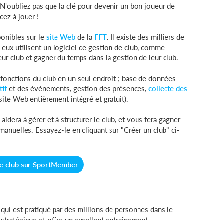
. N'oubliez pas que la clé pour devenir un bon joueur de
cez à jouer !
ponibles sur le
site Web
de la
FFT
. Il existe des milliers de
 eux utilisent un logiciel de gestion de club, comme
ur club et gagner du temps dans la gestion de leur club.
onctions du club en un seul endroit ; base de données
tif
et des événements, gestion des présences,
collecte des
site Web entièrement intégré et gratuit).
idera à gérer et à structurer le club, et vous fera gagner
nuelles. Essayez-le en cliquant sur "Créer un club" ci-
re club sur SportMember
qui est pratiqué par des millions de personnes dans le
, stratégique et offre un excellent entraînement.