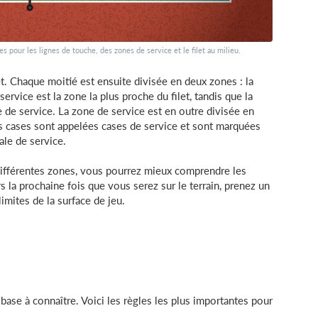
s pour les lignes de touche, des zones de service et le filet au milieu.
let. Chaque moitié est ensuite divisée en deux zones : la
ervice est la zone la plus proche du filet, tandis que la
ne de service. La zone de service est en outre divisée en
es cases sont appelées cases de service et sont marquées
rale de service.
 différentes zones, vous pourrez mieux comprendre les
rs la prochaine fois que vous serez sur le terrain, prenez un
mites de la surface de jeu.
 base à connaître. Voici les règles les plus importantes pour