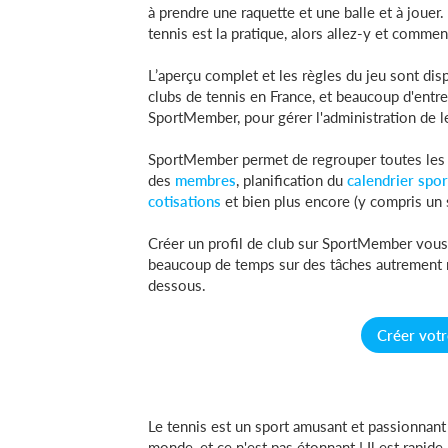
à prendre une raquette et une balle et à jouer
tennis est la pratique, alors allez-y et commen
L’aperçu complet et les règles du jeu sont dis
clubs de tennis en France, et beaucoup d'entre
SportMember, pour gérer l'administration de le
SportMember permet de regrouper toutes les f
des
membres
, planification du
calendrier spor
cotisations
et bien plus encore (y compris un 
Créer un profil de club sur SportMember vous a
beaucoup de temps sur des tâches autrement ma
dessous.
Créer vot
Le tennis est un sport amusant et passionnant 
monde, et ce n'est pas étonnant ! Il est rapide