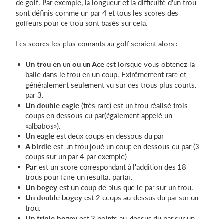
de golf. Par exemple, la longueur et la difficulté d'un trou
sont définis comme un par 4 et tous les scores des
golfeurs pour ce trou sont basés sur cela.
Les scores les plus courants au golf seraient alors :
Un trou en un ou un Ace
est lorsque vous obtenez la
balle dans le trou en un coup. Extrêmement rare et
généralement seulement vu sur des trous plus courts,
par 3.
Un double eagle
(très rare) est un trou réalisé trois
coups en dessous du par(également appelé un
«albatros»).
Un eagle
est deux coups en dessous du par
A birdie
est un trou joué un coup en dessous du par (3
coups sur un par 4 par exemple)
Par
est un score correspondant à l'addition des 18
trous pour faire un résultat parfait
Un bogey
est un coup de plus que le par sur un trou.
Un double bogey
est 2 coups au-dessus du par sur un
trou.
Un triple bogey
est 3 points au-dessus du par sur un