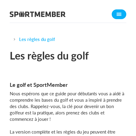
À propos de SportMember
Qui sommes-nous ?
L'équipe SportMember
Les règles du golf
Carrière
Les règles du golf
Fonctionnalités
Calendrier sportif
Collecte de cotisations
Le golf et SportMember
Module de site Web
Nous espérons que ce guide pour débutants vous a aidé à
Application sportive
comprendre les bases du golf et vous a inspiré à prendre
des clubs. Rappelez-vous, la clé pour devenir un bon
Boutique en ligne
golfeur est la pratique, alors prenez des clubs et
commencez à jouer !
Combien ça coûte ?
La version complète et les règles du jeu peuvent être
Français