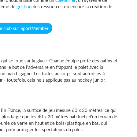
de fonctionnalité comme un
calendrier
, un système de
stème de
gestion
des ressources ou encore la création de
re club sur SportMember
 qui se joue sur la glace. Chaque équipe porte des patins et
ans le but de l'adversaire en frappant le palet avec la
 d'un match gagne. Les tacles au corps sont autorisés à
r - toutefois, cela ne s'applique pas au hockey junior.
 En France, la surface de jeu mesure 60 x 30 mètres, ce qui
t plus large que les 40 x 20 mètres habituels d'un terrain de
tourée de verre en haut et de bois/plastique en bas, qui
 pour protéger les spectateurs du palet.